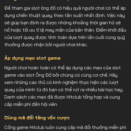
Để tham gia slot ông đồ có hiệu quả người chơi có thể áp
dụng chiến thuật quay theo tần suất nhất định. Việc này
sẽ giúp bạn định ra được những khoảng thời gian hũ sẽ
nổ hoặc tối ưu tỉ lệ may mắn của bản thân. Điểm khởi đầu
của lượt quay được tính toán dựa trên lần cuối cùng quỹ
thưởng được nhận bởi người chơi khác.
Áp dụng mẹo slot game
Người chơi hoàn toàn có thể áp dụng các mẹo của slot
game vào slot Ông Đồ bởi chúng có cùng cơ chế. Hãy
xem những cao thủ có kinh nghiệm thực hiện các lượt
quay của mình từ đó bạn có thể rút ra nhiều bài học hay.
Danh sách các mẹo đã được Hitclub tổng hợp và cung
cấp miễn phí đến hội viên.
Dùng mã đổi tăng vốn cược
Cổng game Hitclub luôn cung cấp mã đổi thưởng miễn phí