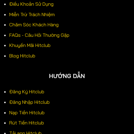
Điều Khoản Sử Dụng
Miễn Trừ Trách Nhiệm
Chăm Sóc Khách Hàng
FAQs - Câu Hỏi Thường Gặp
Khuyến Mãi Hitclub
Blog Hitclub
HƯỚNG DẪN
Đăng Ký Hitclub
Đăng Nhập Hitclub
Nạp Tiền Hitclub
Rút Tiền Hitclub
Tải app Hitclub