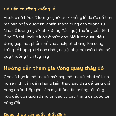
Số tiền thưởng khổng lồ
Hitclub sở hữu số lượng người chơi khổng lồ do đó số tiền
mà bạn nhận được khi chiến thắng cũng cao tương tự.
Nhờ số lượng người chơi đông đảo, quỹ thưởng của Slot
Ông Đồ tại Hitclub luôn ở mức cao. Mỗi lượt quay đều
đóng góp một phần nhỏ vào Jackpot chung. Khi quay
trúng tổ hợp giá trị cao nhất, người chơi sẽ nhận toàn bộ
quỹ thưởng tích lũy này.
Hướng dẫn tham gia Vòng quay thầy đồ
Cho dù bạn là một người mới hay một người chơi có kinh
nghiệm thì vẫn cần những kiến thức sau đây để tăng khả
năng chiến. Hãy yên tâm mọi thông tin chúng tôi tổng
hợp đều có nguồn đáng tin cậy từ các trang cá cược lớn
hàng đầu.
Quay theo tần suất nhất định