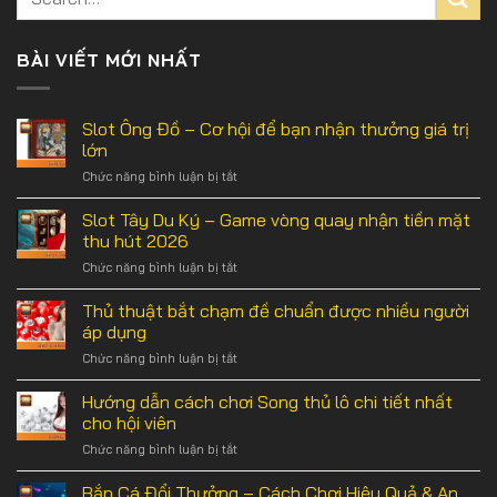
BÀI VIẾT MỚI NHẤT
Slot Ông Đồ – Cơ hội để bạn nhận thưởng giá trị
lớn
ở
Chức năng bình luận bị tắt
Slot
Ông
Slot Tây Du Ký – Game vòng quay nhận tiền mặt
Đồ
thu hút 2026
–
ở
Chức năng bình luận bị tắt
Cơ
Slot
hội
Tây
Thủ thuật bắt chạm đề chuẩn được nhiều người
để
Du
bạn
áp dụng
Ký
nhận
ở
Chức năng bình luận bị tắt
–
thưởng
Thủ
Game
giá
thuật
Hướng dẫn cách chơi Song thủ lô chi tiết nhất
vòng
trị
bắt
quay
cho hội viên
lớn
chạm
nhận
ở
Chức năng bình luận bị tắt
đề
tiền
Hướng
chuẩn
mặt
dẫn
Bắn Cá Đổi Thưởng – Cách Chơi Hiệu Quả & An
được
thu