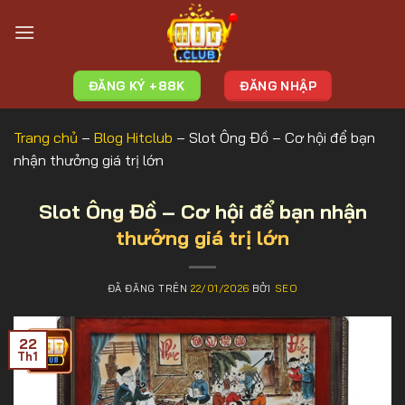
Chuyển
đến
nội
dung
ĐĂNG KÝ +88K
ĐĂNG NHẬP
Trang chủ
–
Blog Hitclub
–
Slot Ông Đồ – Cơ hội để bạn
nhận thưởng giá trị lớn
Slot Ông Đồ – Cơ hội để bạn nhận
thưởng giá trị lớn
ĐÃ ĐĂNG TRÊN
22/01/2026
BỞI
SEO
22
Th1