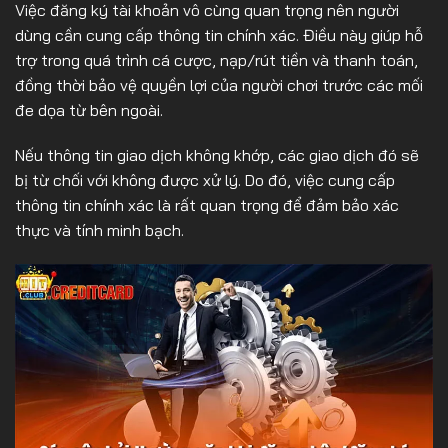
Việc đăng ký tài khoản vô cùng quan trọng nên người
dùng cần cung cấp thông tin chính xác. Điều này giúp hỗ
trợ trong quá trình cá cược, nạp/rút tiền và thanh toán,
đồng thời bảo vệ quyền lợi của người chơi trước các mối
đe dọa từ bên ngoài.
Nếu thông tin giao dịch không khớp, các giao dịch đó sẽ
bị từ chối với không được xử lý. Do đó, việc cung cấp
thông tin chính xác là rất quan trọng để đảm bảo xác
thực và tính minh bạch.