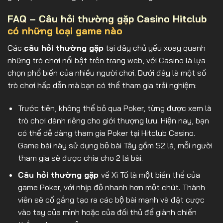
FAQ – Câu hỏi thường gặp Casino Hitclub
có những loại game nào
Các
câu hỏi thường gặp
tại đây chủ yếu xoay quanh
những trò chơi nổi bật trên trang web, với Casino là lựa
chọn phổ biến của nhiều người chơi. Dưới đây là một số
trò chơi hấp dẫn mà bạn có thể tham gia trải nghiệm:
Trước tiên, không thể bỏ qua Poker, từng được xem là
trò chơi dành riêng cho giới thượng lưu. Hiện nay, bạn
có thể dễ dàng tham gia Poker tại Hitclub Casino.
Game bài này sử dụng bộ bài Tây gồm 52 lá, mỗi người
tham gia sẽ được chia cho 2 lá bài.
Câu hỏi thường gặp
về Xì Tố là một biến thể của
game Poker, với nhịp độ nhanh hơn một chút. Thành
viên sẽ cố gắng tạo ra các bộ bài mạnh và đặt cược
vào tay của mình hoặc của đối thủ để giành chiến