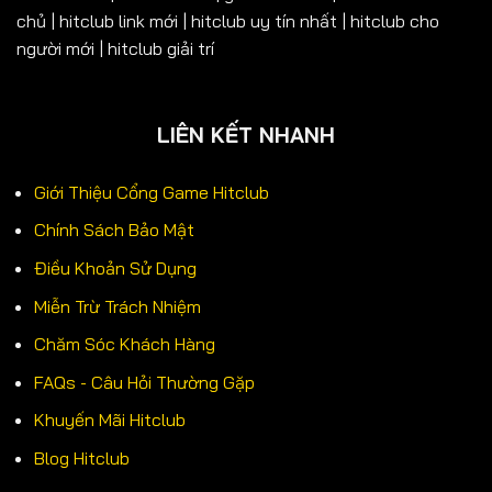
chủ | hitclub link mới | hitclub uy tín nhất | hitclub cho
người mới | hitclub giải trí
LIÊN KẾT NHANH
Giới Thiệu Cổng Game Hitclub
Chính Sách Bảo Mật
Điều Khoản Sử Dụng
Miễn Trừ Trách Nhiệm
Chăm Sóc Khách Hàng
FAQs - Câu Hỏi Thường Gặp
Khuyến Mãi Hitclub
Blog Hitclub