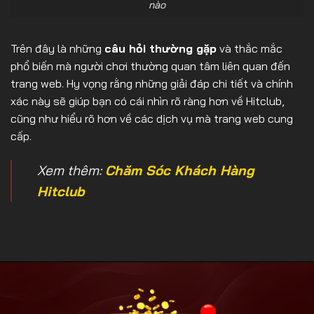
nào
Trên đây là những
câu hỏi thường gặp
và thắc mắc
phổ biến mà người chơi thường quan tâm liên quan đến
trang web. Hy vọng rằng những giải đáp chi tiết và chính
xác này sẽ giúp bạn có cái nhìn rõ ràng hơn về Hitclub,
cũng như hiểu rõ hơn về các dịch vụ mà trang web cung
cấp.
Xem thêm:
Chăm Sóc Khách Hàng
Hitclub