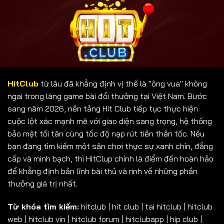
HitClub
từ lâu đã khẳng định vị thế là "ông vua" không
ngai trong làng game bài đổi thưởng tại Việt Nam. Bước
sang năm 2026, nền tảng Hit Club tiếp tục thực hiện
cuộc lột xác mạnh mẽ với giao diện sang trọng, hệ thống
bảo mật tối tân cùng tốc độ nạp rút tiền thần tốc. Nếu
bạn đang tìm kiếm một sân chơi thực sự xanh chín, đẳng
cấp và minh bạch, thì HitClup chính là điểm đến hoàn hảo
để khẳng định bản lĩnh bài thủ và rinh về những phần
thưởng giá trị nhất.
Từ khóa tìm kiếm:
hitclub | hit club | tai hitclub | hitclub
web | hitclub vin | hitclub forum | hitclubapp | hip club |