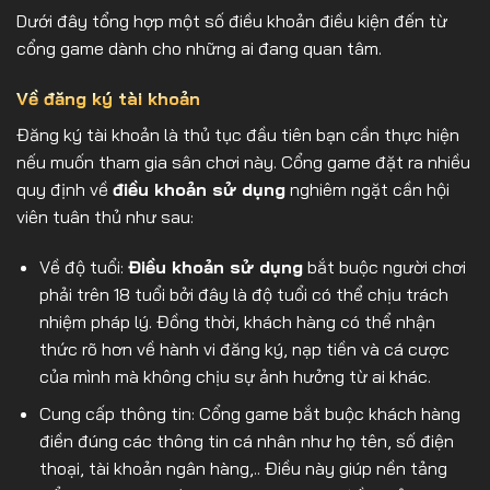
Dưới đây tổng hợp một số điều khoản điều kiện đến từ
cổng game dành cho những ai đang quan tâm.
Về đăng ký tài khoản
Đăng ký tài khoản là thủ tục đầu tiên bạn cần thực hiện
nếu muốn tham gia sân chơi này. Cổng game đặt ra nhiều
quy định về
điều khoản sử dụng
nghiêm ngặt cần hội
viên tuân thủ như sau:
Về độ tuổi:
Điều khoản sử dụng
bắt buộc người chơi
phải trên 18 tuổi bởi đây là độ tuổi có thể chịu trách
nhiệm pháp lý. Đồng thời, khách hàng có thể nhận
thức rõ hơn về hành vi đăng ký, nạp tiền và cá cược
của mình mà không chịu sự ảnh hưởng từ ai khác.
Cung cấp thông tin: Cổng game bắt buộc khách hàng
điền đúng các thông tin cá nhân như họ tên, số điện
thoại, tài khoản ngân hàng,.. Điều này giúp nền tảng