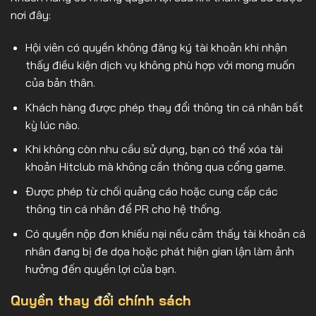
nơi đây:
Hội viên có quyền không đăng ký tài khoản khi nhận
thấy điều kiện dịch vụ không phù hợp với mong muốn
của bản thân.
Khách hàng được phép thay đổi thông tin cá nhân bất
kỳ lúc nào.
Khi không còn nhu cầu sử dụng, bạn có thể xóa tài
khoản Hitclub mà không cần thông qua cổng game.
Được phép từ chối quảng cáo hoặc cung cấp các
thông tin cá nhân để PR cho hệ thống.
Có quyền nộp đơn khiếu nại nếu cảm thấy tài khoản cá
nhân đang bị đe dọa hoặc phát hiện gian lận làm ảnh
hưởng đến quyền lợi của bạn.
Quyền thay đổi chính sách