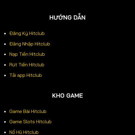
HƯỚNG DẪN
Đăng Ký Hitclub
Đăng Nhập Hitclub
Nạp Tiền Hitclub
Rút Tiền Hitclub
Tải app Hitclub
KHO GAME
Game Bài Hitclub
Game Slots Hitclub
Nổ Hũ Hitclub