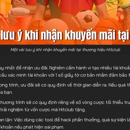
Một vài lưu ý khi nhận khuyến mãi tại thương hiệu Hitclub
duy nhất để nhận ưu đãi. Nghiêm cấm hành vi tạo nhiều tài khoả
 cầu xác minh tài khoản với 1 số giấy tờ cơ bản nhằm đảm bảo 
ng trình, ưu đãi sẽ có quy định về thời gian diễn ra. Nếu quá 
ủa bạn.
hương trình sẽ có quy định riêng về số vòng cược tối thiểu trư
trải nghiệm từ vốn cược mà Hitclub tặng.
n lận: Việc dùng các tool để hack phần thưởng, quà sự kiện l
 khoản nếu phát hiện sai phạm.