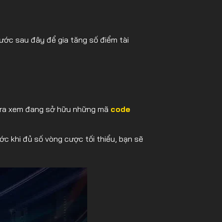
ớc sau đây để gia tăng số điểm tài
 tra xem đang sở hữu những mã
code
ớc khi đủ số vòng cược tối thiểu, bạn sẽ