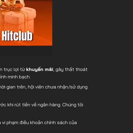
n trục lợi từ
khuyến mãi
, gây thất thoát
tính minh bạch.
thời gian trên, hội viên chưa nhận/sử dụng
ớc khi rút tiền về ngân hàng. Chúng tôi
à vi phạm điều khoản chính sách của