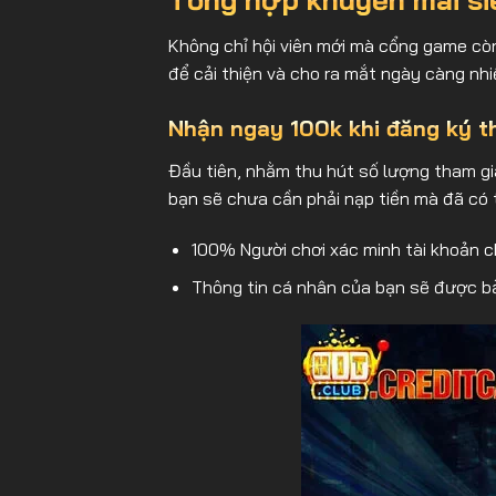
Không chỉ hội viên mới mà cổng game còn 
để cải thiện và cho ra mắt ngày càng nh
Nhận ngay 100k khi đăng ký t
Đầu tiên, nhằm thu hút số lượng tham gi
bạn sẽ chưa cần phải nạp tiền mà đã có 
100% Người chơi xác minh tài khoản 
Thông tin cá nhân của bạn sẽ được b