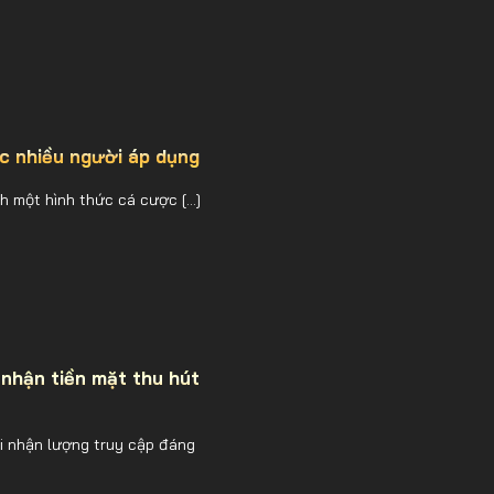
c nhiều người áp dụng
 một hình thức cá cược [...]
nhận tiền mặt thu hút
hi nhận lượng truy cập đáng