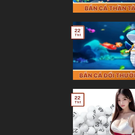
22
Th1
22
Th1