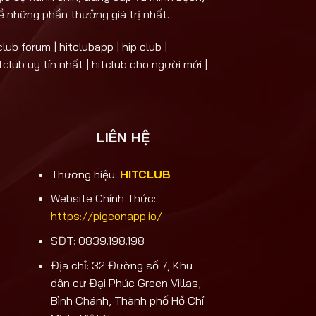
về những phần thưởng giá trị nhất.
tclub forum | hitclubapp | hip club |
itclub uy tín nhất | hitclub cho người mới |
LIÊN HỆ
Thương hiệu:
HITCLUB
Website Chính Thức:
https://pigeonapp.io/
SĐT: 0839.198.198
Địa chỉ: 32 Đường số 7, Khu
dân cư Đại Phúc Green Villas,
Bình Chánh, Thành phố Hồ Chí