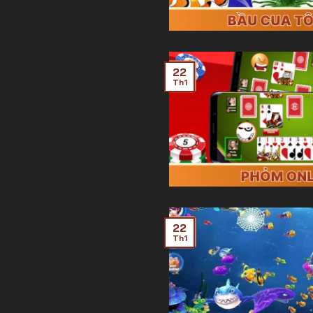
22
Th1
22
Th1