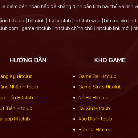
h là điểm đến hoàn hảo để khẳng định bản lĩnh bài thủ và rinh 
iếm:
hitclub | hit club | tai hitclub | hitclub web | hitclub vin | hi
lub.com | game hitclub | hitclub chính chủ | hitclub link mới | h
HƯỚNG DẪN
KHO GAME
ăng Ký Hitclub
Game Bài Hitclub
ăng Nhập Hitclub
Game Slots Hitclub
ạp Tiền Hitclub
Nổ Hũ Hitclub
út Tiền Hitclub
Tài Xỉu Hitclub
ải app Hitclub
Xóc Dĩa Hitclub
Bắn Cá Hitclub