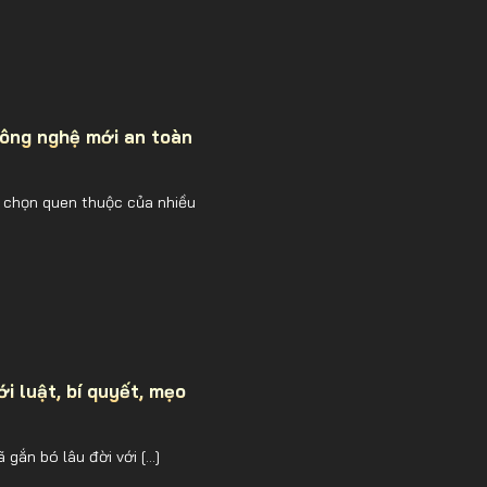
công nghệ mới an toàn
a chọn quen thuộc của nhiều
i luật, bí quyết, mẹo
gắn bó lâu đời với [...]