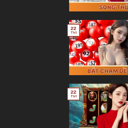
22
Th1
22
Th1