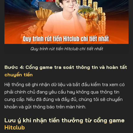
Quy trình rút tiền Hitclub chi tiết nhất
Bước 4: Cổng game tra soát thông tin và hoàn tất
chuyển tiền
Hệ thống sẽ ghi nhận dữ liệu và bắt đầu kiểm tra xem có
phải chính chủ đang yêu cầu hay không qua thông tin
cung cấp. Nếu đã đúng và đầy đủ, chúng tôi sẽ chuyển
khoản và gửi thông báo trên màn hình.
Lưu ý khi nhận tiền thưởng từ cổng game
Hitclub