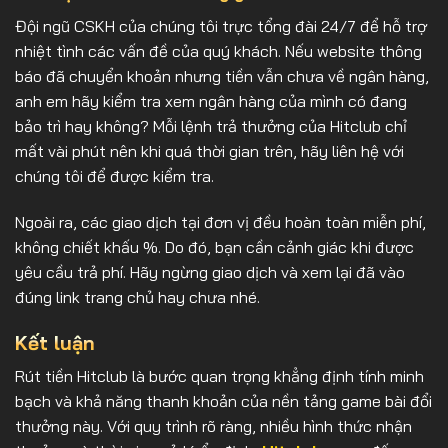
Đội ngũ CSKH của chúng tôi trực tổng đài 24/7 để hỗ trợ
nhiệt tình các vấn đề của quý khách. Nếu website thông
báo đã chuyển khoản nhưng tiền vẫn chưa về ngân hàng,
anh em hãy kiểm tra xem ngân hàng của mình có đang
bảo trì hay không? Mỗi lệnh trả thưởng của Hitclub chỉ
mất vài phút nên khi quá thời gian trên, hãy liên hệ với
chúng tôi để được kiểm tra.
Ngoài ra, các giao dịch tại đơn vị đều hoàn toàn miễn phí,
không chiết khấu %. Do đó, bạn cần cảnh giác khi được
yêu cầu trả phí. Hãy ngừng giao dịch và xem lại đã vào
đúng link trang chủ hay chưa nhé.
Kết luận
Rút tiền Hitclub là bước quan trọng khẳng định tính minh
bạch và khả năng thanh khoản của nền tảng game bài đổi
thưởng này. Với quy trình rõ ràng, nhiều hình thức nhận