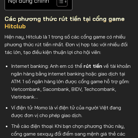
Nội dung chính
Các phương thức rút tiền tại cổng game
Hitclub
Hiện nay, Hitclub là 1 trong số các cổng game có nhiều
phương thức rút tiền nhất. Đơn vị hợp tác với nhiều đối
tác lớn, tạo điều kiện thuận lợi cho hội viên:
Internet banking: Anh em có thể
rút tiền
về tài khoản
ngân hàng bằng internet banking hoặc giao dịch tại
ATM. 1 số ngân hàng lớn được cổng game hỗ trợ gồm:
Vietcombank, Sacombank, BIDV, Techcombank,
Vietinbank…
Ví điện tử: Momo là ví điện tử của người Việt đang
được đơn vị cho phép giao dịch.
Thẻ cào điện thoại: Khi bạn chọn phương thức này,
cổng game sexquy đổi điểm sang mệnh giá thẻ các