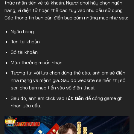
thức nhận tiền về tài khoản. Người chơi hãy chọn ngân
hàng, ví điện tử hoặc thẻ cào tùy vào nhu cầu sử dụng.
Các thông tin bạn cần điền bao gồm những mục như sau:
Ngân hàng
Tên tài khoản
Số tài khoản
Mức thưởng muốn nhận
Tương tự, với lựa chọn dùng thẻ cào, anh em sẽ điền
nhà mạng và mệnh giá. Sau đó website sẽ hiển thị số
seri cho bạn nạp tiền vào số điện thoại.
Sau đó, anh em click vào
rút tiền
để cổng game ghi
nhận yêu cầu.