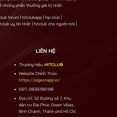
về những phần thưởng giá trị nhất.
tclub forum | hitclubapp | hip club |
itclub uy tín nhất | hitclub cho người mới |
LIÊN HỆ
Thương hiệu:
HITCLUB
Website Chính Thức:
https://pigeonapp.io/
SĐT: 0839.198.198
Địa chỉ: 32 Đường số 7, Khu
dân cư Đại Phúc Green Villas,
Bình Chánh, Thành phố Hồ Chí