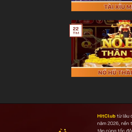
22
Th1
HitClub
từ lâu 
năm 2026, nền t
tân cùng tốc độ