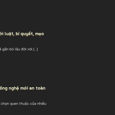
i luật, bí quyết, mẹo
gắn bó lâu đời với [...]
công nghệ mới an toàn
a chọn quen thuộc của nhiều