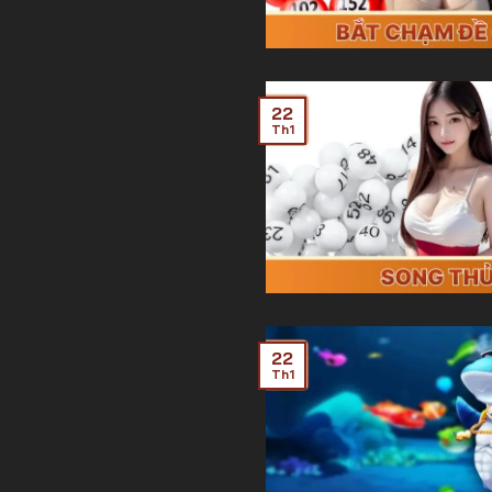
22
Th1
22
Th1