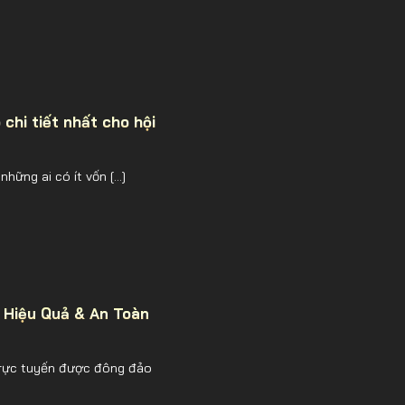
chi tiết nhất cho hội
hững ai có ít vốn [...]
 Hiệu Quả & An Toàn
 trực tuyến được đông đảo