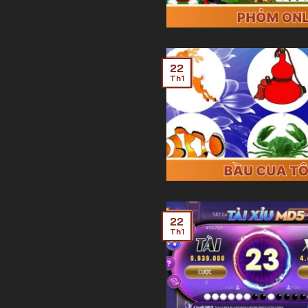
22
Th1
22
Th1