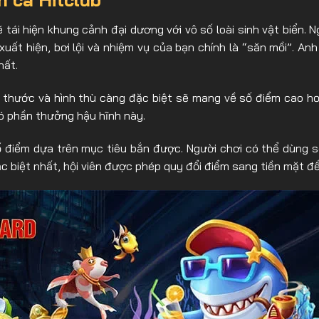
ái hiện khung cảnh đại dương với vô số loài sinh vật biển. N
ất hiện, bơi lội và nhiệm vụ của bạn chính là “săn mồi”. Anh
hất.
h thước và hình thù càng đặc biệt sẽ mang về số điểm cao h
ó phần thưởng hậu hĩnh này.
 điểm dựa trên mục tiêu bắn được. Người chơi có thể dùng số
c biệt nhất, hội viên được phép quy đổi điểm sang tiền mặt đ