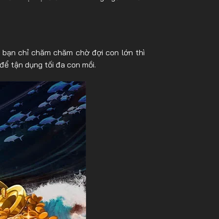
u bạn chỉ chăm chăm chờ đợi con lớn thì
 để tận dụng tối đa con mồi.