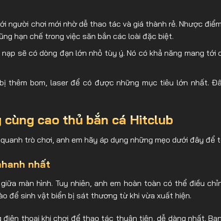
i người chơi mới nhờ dễ thao tác và giá thành rẻ. Nhược điể
cũng hạn chế trong việc săn bắn các loài đặc biệt.
nạp sẽ có dòng đạn lớn nhỏ tùy ý. Nó có khả năng mang tới 
 bị thêm bom, laser để có được những mục tiêu lớn nhất. Đ
g cùng cao thủ bắn cá Hitclub
quanh trò chơi, anh em hãy áp dụng những mẹo dưới đây để tố
 nhanh nhất
giữa màn hình. Tuy nhiên, anh em hoàn toàn có thể điều chỉ
ào để sinh vật biển bị sát thương từ khi vừa xuất hiện.
iện thoại khi chơi để thao tác thuận tiện, dễ dàng nhất. Bạ