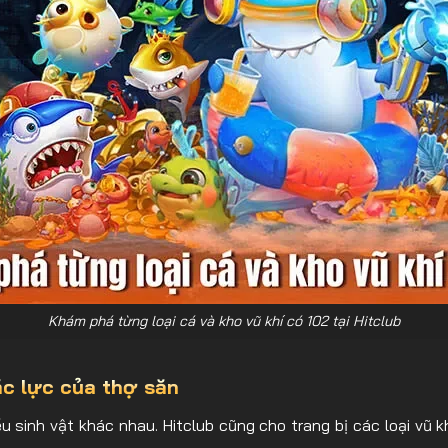
Khám phá từng loại cá và kho vũ khí có 102 tại Hitclub
đắc lực của thợ săn
u sinh vật khác nhau. Hitclub cũng cho trang bị các loại vũ k