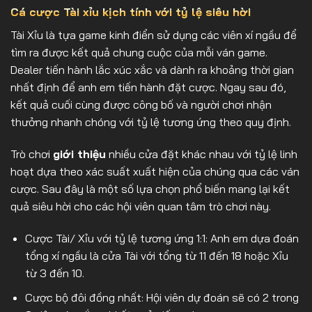
Cá cược Tài xỉu kịch tính với tỷ lệ siêu hời
Tài Xỉu là tựa game kinh điển sử dụng các viên xí ngầu để
tìm ra được kết quả chung cuộc của mỗi ván game.
Dealer tiến hành lắc xúc xắc và dành ra khoảng thời gian
nhất định để anh em tiến hành đặt cược. Ngay sau đó,
kết quả cuối cùng được công bố và người chơi nhận
thưởng nhanh chóng với tỷ lệ tương ứng theo quy định.
Trò chơi
giới thiệu
nhiều cửa đặt khác nhau với tỷ lệ linh
hoạt dựa theo xác suất xuất hiện của chúng qua các ván
cược. Sau đây là một số lựa chọn phổ biến mang lại kết
quả siêu hời cho các hội viên quan tâm trò chơi này.
Cược Tài/ Xỉu với tỷ lệ tương ứng 1:1: Anh em dựa đoán
tổng xí ngầu là cửa Tài với tổng từ 11 đến 18 hoặc Xỉu
từ 3 đến 10.
Cược bộ đôi đồng nhất: Hội viên dự đoán sẽ có 2 trong