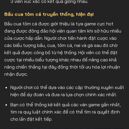
3 viên xúc xắc có kết quả giống nhau.
Bầu cua tôm cá truyền thống, hiện đại
Bầu cua tôm cá được giới thiệu là tựa game cực hot
đang được đông đảo hội viên quan tâm khi sở hữu nhiều
cửa cược hấp dẫn. Người chơi tiến hành đặt cược vào
các biểu tượng bầu, cua, tôm cá, nai và gà sau đó chờ
kết quả được công bố từ hệ thống. Hội viên có thể đặt
cược tại nhiều biểu tượng khác nhau để nâng cao khả
năng chiến thắng tại đây đồng thời tối ưu hóa lợi nhuận
nhận được.
Người chơi có thể dựa vào các cặp thường xuyên xuất
hiện để dự đoán và đưa ra lựa chọn chính xác nhất.
Bạn có thể thống kê kết quả các ván game gần nhất,
tìm ra quy luật chính xác để có thể tìm ra quyết định
cho lần đặt kết tiếp.