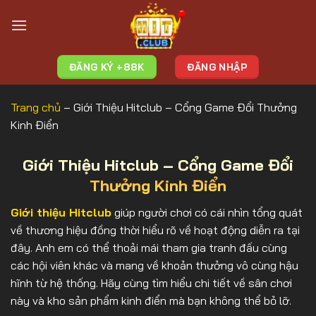
Chuyển
đến
nội
dung
ĐĂNG KÝ +88K
ĐĂNG NHẬP
Trang chủ
–
Giới Thiệu Hitclub – Cổng Game Đổi Thưởng
Kinh Điển
Giới Thiệu Hitclub – Cổng Game Đổi
Thưởng Kinh Điển
Giới thiệu
Hitclub
giúp người chơi có cái nhìn tổng quát
về thương hiệu đồng thời hiểu rõ về hoạt động diễn ra tại
đây. Anh em có thể thoải mái tham gia tranh đấu cùng
các hội viên khác và mang về khoản thưởng vô cùng hậu
hĩnh từ hệ thống. Hãy cùng tìm hiểu chi tiết về sân chơi
này và kho sản phẩm kinh điển mà bạn không thể bỏ lỡ.