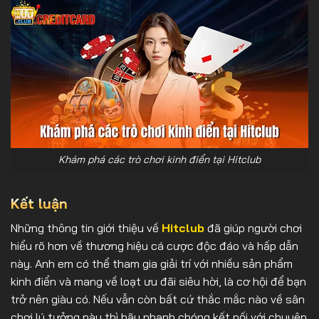
Khám phá các trò chơi kinh điển tại Hitclub
Kết luận
Những thông tin
giới thiệu
về
Hitclub
đã giúp người chơi
hiểu rõ hơn về thương hiệu cá cược độc đáo và hấp dẫn
này. Anh em có thể tham gia giải trí với nhiều sản phẩm
kinh điển và mang về loạt ưu đãi siêu hời, là cơ hội để bạn
trở nên giàu có. Nếu vẫn còn bất cứ thắc mắc nào về sân
chơi lý tưởng này thì hãy nhanh chóng kết nối với chuyên