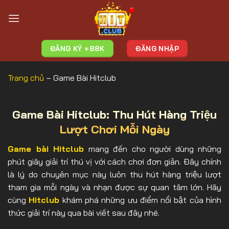
Chuyển
đến
nội
dung
ĐĂNG KÝ +88K
ĐĂNG NHẬP
Trang chủ
–
Game Bài Hitclub
Game Bài Hitclub: Thu Hút Hàng Triệu
Lượt Chơi Mỗi Ngày
Game bài Hitclub
mang đến cho người dùng những
phút giây giải trí thú vị với cách chơi đơn giản. Đây chính
là lý do chuyên mục này luôn thu hút hàng triệu lượt
tham gia mỗi ngày và nhạn được sự quan tâm lớn. Hãy
cùng
Hitclub
khám phá những ưu điểm nổi bật của hình
thức giải trí này qua bài viết sau đây nhé.