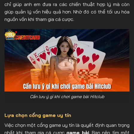
chỉ giúp anh em đưa ra các chiến thuật hợp lý mà còn
giúp quản lý vốn hiệu quả hơn. Nhờ đó có thể tối ưu hóa
nguồn vốn khi tham gia cá cược.
Cần lưu ý gì khi chơi game bài Hitclub
Lựa chọn cổng game uy tín
Việc chọn một cổng game uy tín là quyết định quan trọng
nhất khi tham gia cá cược
game bài
. Bạn nên tìm một