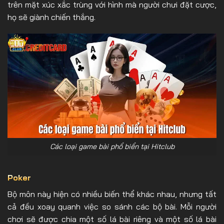
trên mặt xúc xắc trùng với hình mà người chưi đặt cược,
họ sẽ giành chiến thắng.
Các loại game bài phổ biển tại Hitclub
Poker
Bộ môn này hiện có nhiều biến thể khác nhau, nhưng tất
cả đều xoay quanh việc so sánh các bộ bài. Mỗi người
chơi sẽ được chia một số lá bài riêng và một số lá bài