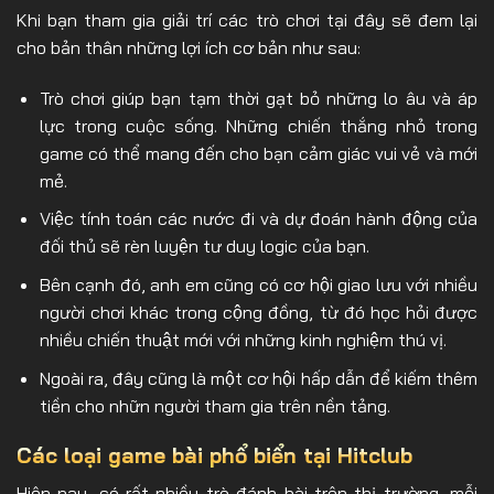
Khi bạn tham gia giải trí các trò chơi tại đây sẽ đem lại
cho bản thân những lợi ích cơ bản như sau:
Trò chơi giúp bạn tạm thời gạt bỏ những lo âu và áp
lực trong cuộc sống. Những chiến thắng nhỏ trong
game có thể mang đến cho bạn cảm giác vui vẻ và mới
mẻ.
Việc tính toán các nước đi và dự đoán hành động của
đối thủ sẽ rèn luyện tư duy logic của bạn.
Bên cạnh đó, anh em cũng có cơ hội giao lưu với nhiều
người chơi khác trong cộng đồng, từ đó học hỏi được
nhiều chiến thuật mới với những kinh nghiệm thú vị.
Ngoài ra, đây cũng là một cơ hội hấp dẫn để kiếm thêm
tiền cho nhữn người tham gia trên nền tảng.
Các loại game bài phổ biển tại Hitclub
Hiện nay, có rất nhiều trò đánh bài trên thị trường, mỗi