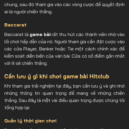
chung, sau đó tham gia vào các vòng cược để quyết định
ai là người chiến thắng.
Baccarat
Baccarat là
game bài
rất thu hút các thành viên nhờ vào
lối chơi hấp dẫn của nó. Người tham gia cần đặt cược vào
các cửa Player, Banker hoặc Tie một cách chính xác để
kiểm soát diễn biến của ván bài. Cửa có số điểm gần nhất
với 9 sẽ chiến thắng.
Cần lưu ý gì khi chơi game bài Hitclub
Khi tham gia trải nghiệm tại đây, bạn cần lưu ý và ghi nhớ
những thông tin quan trọng để mang về những chiến
thắng. Sau đây là một vài điều quan trọng được chúng tôi
tổng hợp lại:
Quản lý thời gian chơi